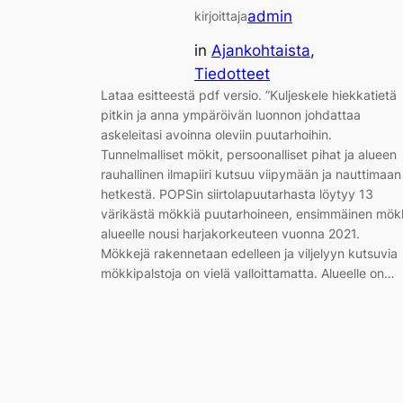
admin
kirjoittaja
in
Ajankohtaista
, 
Tiedotteet
Lataa esitteestä pdf versio. ”Kuljeskele hiekkatietä
pitkin ja anna ympäröivän luonnon johdattaa
askeleitasi avoinna oleviin puutarhoihin.
Tunnelmalliset mökit, persoonalliset pihat ja alueen
rauhallinen ilmapiiri kutsuu viipymään ja nauttimaan
hetkestä. POPSin siirtolapuutarhasta löytyy 13
värikästä mökkiä puutarhoineen, ensimmäinen mök
alueelle nousi harjakorkeuteen vuonna 2021.
Mökkejä rakennetaan edelleen ja viljelyyn kutsuvia
mökkipalstoja on vielä valloittamatta. Alueelle on…