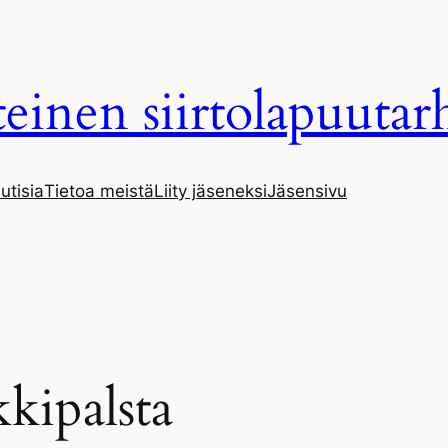
einen siirtolapuuta
utisia
Tietoa meistä
Liity jäseneksi
Jäsensivu
kipalsta