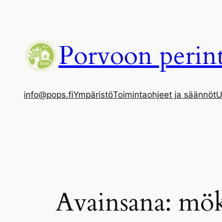
Siirry
sisältöön
Porvoon perint
info@pops.fi
Ympäristö
Toimintaohjeet ja säännöt
U
Avainsana:
mök