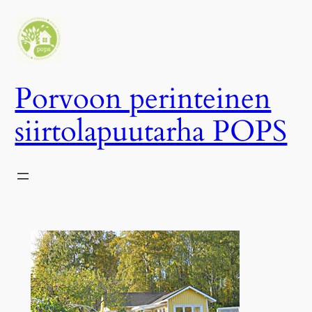
Siirry
sisältöön
Porvoon perinteinen
siirtolapuutarha POPS