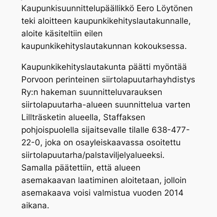
Kaupunkisuunnittelupäällikkö Eero Löytönen
teki aloitteen kaupunkikehityslautakunnalle,
aloite käsiteltiin eilen
kaupunkikehityslautakunnan kokouksessa.
Kaupunkikehityslautakunta päätti myöntää
Porvoon perinteinen siirtolapuutarhayhdistys
Ry:n hakeman suunnitteluvarauksen
siirtolapuutarha-alueen suunnittelua varten
Lillträsketin alueella, Staffaksen
pohjoispuolella sijaitsevalle tilalle 638-477-
22-0, joka on osayleiskaavassa osoitettu
siirtolapuutarha/palstaviljelyalueeksi.
Samalla päätettiin, että alueen
asemakaavan laatiminen aloitetaan, jolloin
asemakaava voisi valmistua vuoden 2014
aikana.