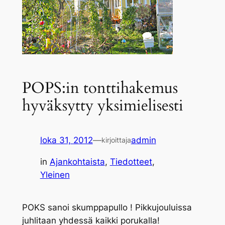
POPS:in tonttihakemus
hyväksytty yksimielisesti
loka 31, 2012
—
admin
kirjoittaja
in
Ajankohtaista
, 
Tiedotteet
, 
Yleinen
POKS sanoi skumppapullo ! Pikkujouluissa
juhlitaan yhdessä kaikki porukalla!