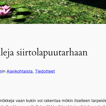
ja siirtolapuutarhaan
n
in
Ajankohtaista
, 
Tiedotteet
imökkeja vaan kukin voi rakentaa mökin itselleen tarpe