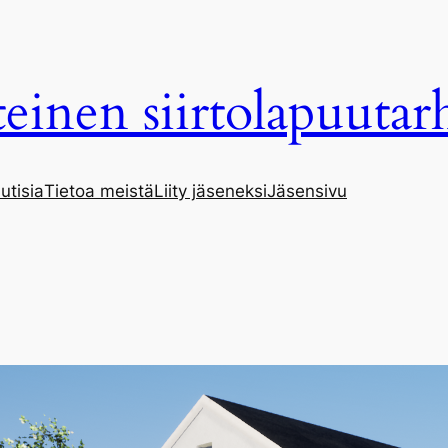
einen siirtolapuuta
utisia
Tietoa meistä
Liity jäseneksi
Jäsensivu