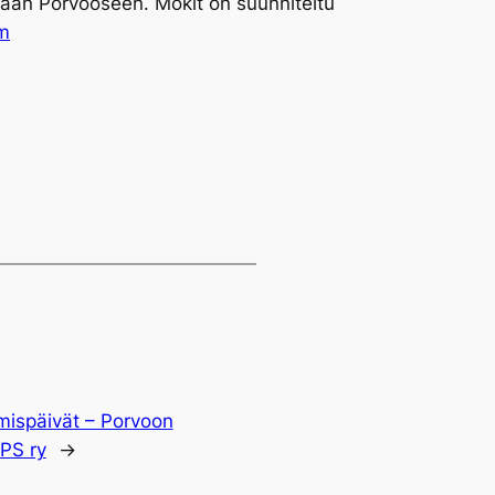
haan Porvooseen. Mökit on suunniteltu
m
mispäivät – Porvoon
OPS ry
→