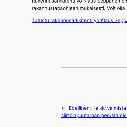
Rakennusarkkitehti yo Klaus Seppänen on 
rakannustapaohjeen mukaisesti. Voit olla
Tutustu rakennusarkkitenti yo Klaus Sepp
←
Edellinen:
Kaikki valmist
siirtolapuutarhan perustamis