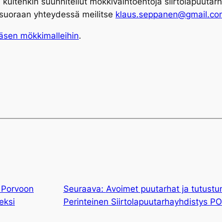
kuitenkin suunnitellut mökkivaihtoehtoja siirtolapuutar
 suoraan yhteydessä meilitse
klaus.seppanen@gmail.co
äsen mökkimalleihin
.
a Porvoon
Seuraava:
Avoimet puutarhat ja tutustu
eksi
Perinteinen Siirtolapuutarhayhdistys P