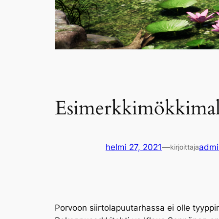
Esimerkkimökkimalle
helmi 27, 2021
—
admi
kirjoittaja
Porvoon siirtolapuutarhassa ei olle tyypp