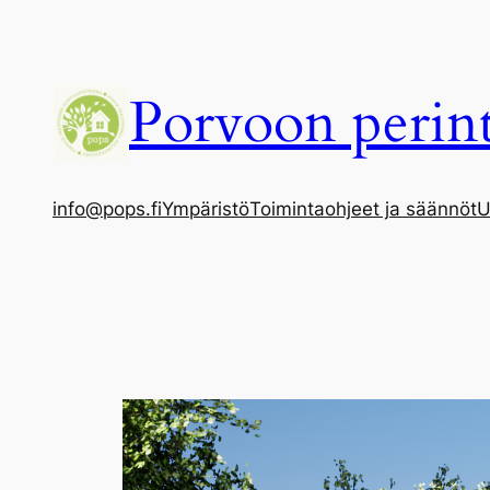
Siirry
sisältöön
Porvoon perint
info@pops.fi
Ympäristö
Toimintaohjeet ja säännöt
U