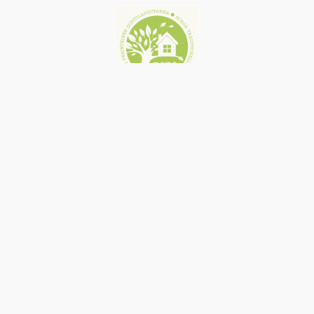
Etusivu
info@pops.fi
Humlebergintie 147, 06200 Porvoo
Facebook
Instagram
Proudly powered by
WordPress