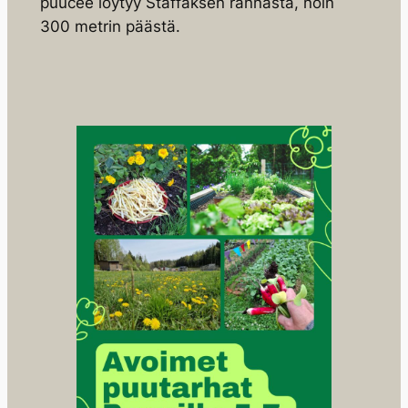
puucee löytyy Staffaksen rannasta, noin
300 metrin päästä.