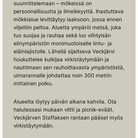
suunnittelemaan – mökeissä on
persoonallisuutta ja ilmeikkyyttä. Ihastuttava
mökkialue levittäytyy laaksoon, jossa ennen
viljeltiin peltoa. Aluetta ympäröi metsä, joka
tuo suojaa ja rauhaa sekä luo viihtyisän
elinympäristön monimuotoiselle lintu- ja
eläinlajistolle. Lähellä sijaitseva Veckjärvi
houkuttelee kulkijaa virkistäytymään ja
nauttimaan sen rauhoittavasta ympäristöstä,
uimarannalle johdattaa noin 300 metrin
mittainen polku.
Alueelta löytyy päivän aikana kahvila. Ota
halutessasi mukaan viltti ja picnik-eväät.
Veckjärven Staffaksen rantaan pääset myös
virkistäytymään.