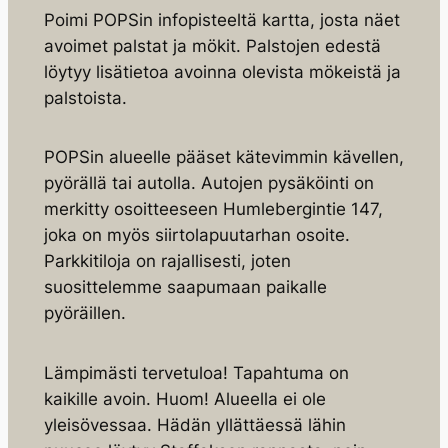
Poimi POPSin infopisteeltä kartta, josta näet
avoimet palstat ja mökit. Palstojen edestä
löytyy lisätietoa avoinna olevista mökeistä ja
palstoista.
POPSin alueelle pääset kätevimmin kävellen,
pyörällä tai autolla. Autojen pysäköinti on
merkitty osoitteeseen Humlebergintie 147,
joka on myös siirtolapuutarhan osoite.
Parkkitiloja on rajallisesti, joten
suosittelemme saapumaan paikalle
pyöräillen.
Lämpimästi tervetuloa! Tapahtuma on
kaikille avoin. Huom! Alueella ei ole
yleisövessaa. Hädän yllättäessä lähin