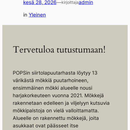
kesä 28, 2026
—
admin
kirjoittaja
in
Yleinen
Tervetuloa tutustumaan!
POPSin siirtolapuutarhasta löytyy 13
värikästä mökkiä puutarhoineen,
ensimmäinen mökki alueelle nousi
harjakorkeuteen vuonna 2021. Mökkejä
rakennetaan edelleen ja viljelyyn kutsuvia
mökkipalstoja on vielä valloittamatta.
Alueelle on rakennettu mökkejä, joita
asukkaat ovat päässeet itse