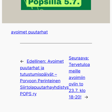
avoimet puutarhat
Seuraava:
←
Edellinen:
Avoimet
Tervetuloa
puutarhat ja
meille
tutustumispäivät –
avoimiin
Porvoon Perinteinen
oviin to
Siirtolapuutarhayhdistys
23.7. klo
POPS ry
18-20!
→