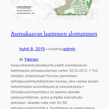
Asemakaavan laatimisen aloittaminen
huhti 8, 2015
—
admin
kirjoittaja
in
Yleinen
Kaupunkikehityslautakunta päätti asemakaavan
laatimisesta siirtolapuutarhaa varten 30.10.2012. • Työ
tehdään yhteistyössä Porvoon perinteisen
siirtolapuutarhayhdistyksen kanssa, joka vastaa alueen
tarkemmasta suunnittelusta ja toteutuksesta.•
Siirtolapuutarhayhdistys on laatinut alueelle
yleissuunnitelman, jonka pohjalta kaavoitusta
jatketaan. Alueelle tulee noin 50-60
siirtolapuutarhatonttia.• Tavoitteena on saada kaava