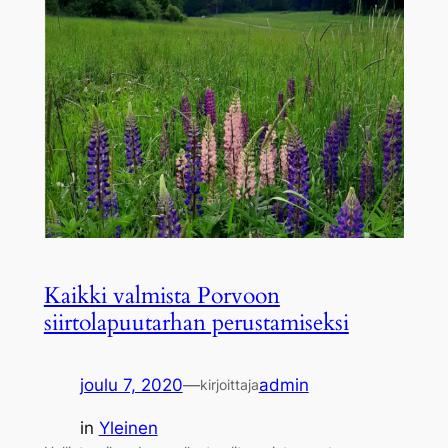
Kaikki valmista Porvoon
siirtolapuutarhan perustamiseksi
joulu 7, 2020
—
admin
kirjoittaja
in
Yleinen