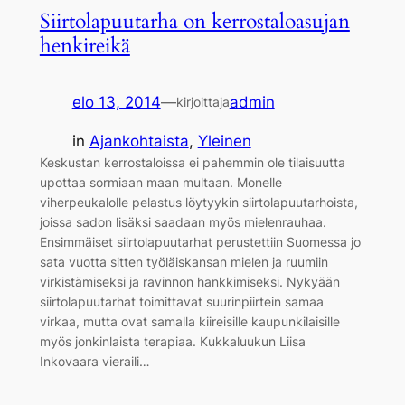
Siirtolapuutarha on kerrostaloasujan
henkireikä
elo 13, 2014
—
admin
kirjoittaja
in
Ajankohtaista
, 
Yleinen
Keskustan kerrostaloissa ei pahemmin ole tilaisuutta
upottaa sormiaan maan multaan. Monelle
viherpeukalolle pelastus löytyykin siirtolapuutarhoista,
joissa sadon lisäksi saadaan myös mielenrauhaa.
Ensimmäiset siirtolapuutarhat perustettiin Suomessa jo
sata vuotta sitten työläiskansan mielen ja ruumiin
virkistämiseksi ja ravinnon hankkimiseksi. Nykyään
siirtolapuutarhat toimittavat suurinpiirtein samaa
virkaa, mutta ovat samalla kiireisille kaupunkilaisille
myös jonkinlaista terapiaa. Kukkaluukun Liisa
Inkovaara vieraili…