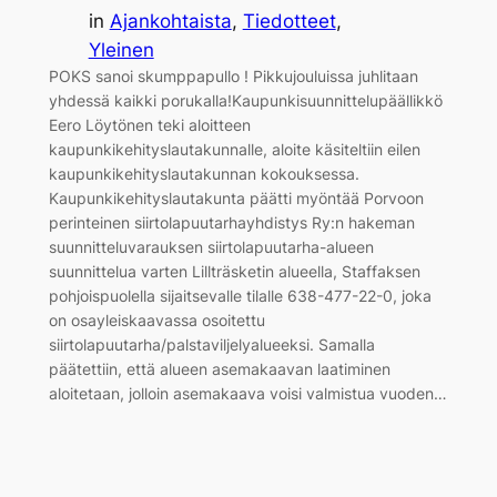
in
Ajankohtaista
, 
Tiedotteet
, 
Yleinen
POKS sanoi skumppapullo ! Pikkujouluissa juhlitaan
yhdessä kaikki porukalla!Kaupunkisuunnittelupäällikkö
Eero Löytönen teki aloitteen
kaupunkikehityslautakunnalle, aloite käsiteltiin eilen
kaupunkikehityslautakunnan kokouksessa.
Kaupunkikehityslautakunta päätti myöntää Porvoon
perinteinen siirtolapuutarhayhdistys Ry:n hakeman
suunnitteluvarauksen siirtolapuutarha-alueen
suunnittelua varten Lillträsketin alueella, Staffaksen
pohjoispuolella sijaitsevalle tilalle 638-477-22-0, joka
on osayleiskaavassa osoitettu
siirtolapuutarha/palstaviljelyalueeksi. Samalla
päätettiin, että alueen asemakaavan laatiminen
aloitetaan, jolloin asemakaava voisi valmistua vuoden…