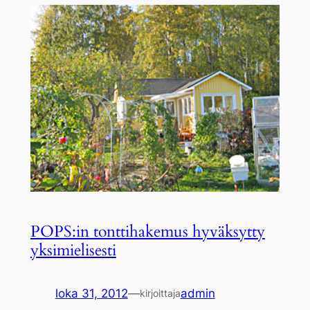
POPS:in tonttihakemus hyväksytty
yksimielisesti
loka 31, 2012
—
admin
kirjoittaja