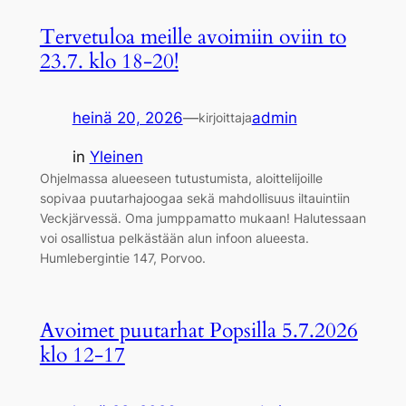
Tervetuloa meille avoimiin oviin to
23.7. klo 18-20!
heinä 20, 2026
—
admin
kirjoittaja
in
Yleinen
Ohjelmassa alueeseen tutustumista, aloittelijoille
sopivaa puutarhajoogaa sekä mahdollisuus iltauintiin
Veckjärvessä. Oma jumppamatto mukaan! Halutessaan
voi osallistua pelkästään alun infoon alueesta.
Humlebergintie 147, Porvoo.
Avoimet puutarhat Popsilla 5.7.2026
klo 12-17