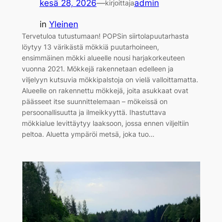
kesä 28, 2026
—
admin
kirjoittaja
in
Yleinen
Tervetuloa tutustumaan! POPSin siirtolapuutarhasta
löytyy 13 värikästä mökkiä puutarhoineen,
ensimmäinen mökki alueelle nousi harjakorkeuteen
vuonna 2021. Mökkejä rakennetaan edelleen ja
viljelyyn kutsuvia mökkipalstoja on vielä valloittamatta.
Alueelle on rakennettu mökkejä, joita asukkaat ovat
päässeet itse suunnittelemaan – mökeissä on
persoonallisuutta ja ilmeikkyyttä. Ihastuttava
mökkialue levittäytyy laaksoon, jossa ennen viljeltiin
peltoa. Aluetta ympäröi metsä, joka tuo…