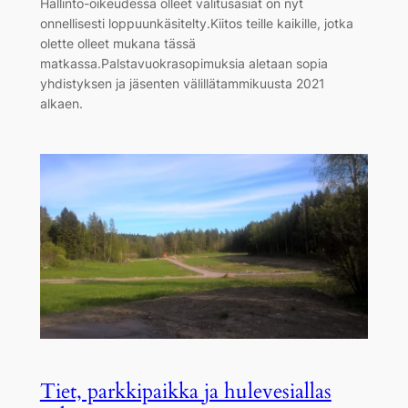
Hallinto-oikeudessa olleet valitusasiat on nyt
onnellisesti loppuunkäsitelty.Kiitos teille kaikille, jotka
olette olleet mukana tässä
matkassa.Palstavuokrasopimuksia aletaan sopia
yhdistyksen ja jäsenten välillätammikuusta 2021
alkaen.
Tiet, parkkipaikka ja hulevesiallas